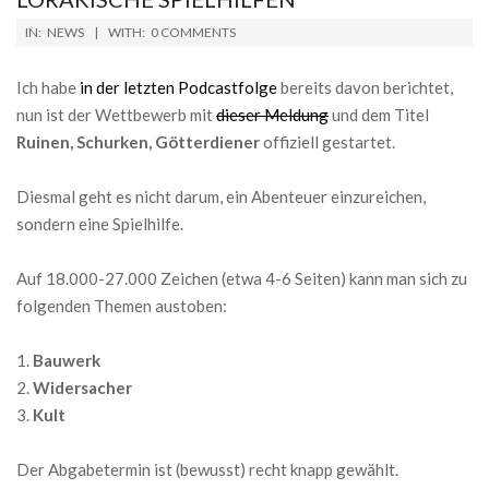
2019-
IN:
NEWS
WITH:
0 COMMENTS
04-
11
Ich habe
in der letzten Podcastfolge
bereits davon berichtet,
nun ist der Wettbewerb mit
dieser Meldung
und dem Titel
Ruinen, Schurken, Götterdiener
offiziell gestartet.
Diesmal geht es nicht darum, ein Abenteuer einzureichen,
sondern eine Spielhilfe.
Auf 18.000-27.000 Zeichen (etwa 4-6 Seiten) kann man sich zu
folgenden Themen austoben:
Bauwerk
Widersacher
Kult
Der Abgabetermin ist (bewusst) recht knapp gewählt.