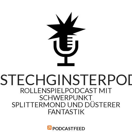
Skip
to
content
STECHGINSTERPO
ROLLENSPIELPODCAST MIT
SCHWERPUNKT
SPLITTERMOND UND DÜSTERER
FANTASTIK
PODCASTFEED