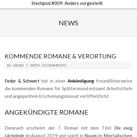
Stechpod #009: Anders vorgestellt
Secondary
Navigation
NEWS
Menu
KOMMENDE ROMANE & VERORTUNG
2019-
IN:
NEWS
WITH:
0 COMMENTS
04-
20
Feder & Schwert
hat in einer
Ankündigung
freundlicherweise
die kommenden Romane für Splittermond mitsamt Arbeitstiteln
und angepeiltem Erscheinungsmonat veröffentlicht.
ANGEKÜNDIGTE ROMANE
Demnach erscheint der 7. Roman mit dem Titel
Die ewig
Lächelnde
im August 2019 und spielt in
Nuum
im
Mertalischen