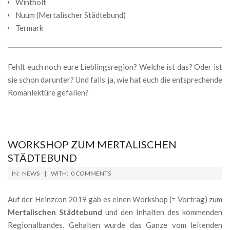
Wintholt
Nuum (Mertalischer Städtebund)
Termark
Fehlt euch noch eure Lieblingsregion? Welche ist das? Oder ist
sie schon darunter? Und falls ja, wie hat euch die entsprechende
Romanlektüre gefallen?
WORKSHOP ZUM MERTALISCHEN
STÄDTEBUND
2019-
IN:
NEWS
WITH:
0 COMMENTS
04-
17
Auf der Heinzcon 2019 gab es einen Workshop (= Vortrag) zum
Mertalischen Städtebund
und den Inhalten des kommenden
Regionalbandes. Gehalten wurde das Ganze vom leitenden