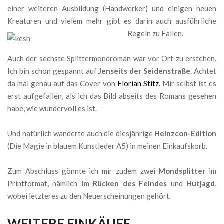
einer weiteren Ausbildung (Handwerker) und einigen neuen
Kreaturen und vielem mehr gibt es darin auch ausführliche
Regeln zu Fallen.
Auch der sechste Splittermondroman war vor Ort zu erstehen.
Ich bin schon gespannt auf
Jenseits der Seidenstraße
. Achtet
da mal genau auf das Cover von
Florian Stitz
. Mir selbst ist es
erst aufgefallen, als ich das Bild abseits des Romans gesehen
habe, wie wundervoll es ist.
Und natürlich wanderte auch die diesjährige
Heinzcon-Edition
(Die Magie in blauem Kunstleder A5) in meinen Einkaufskorb.
Zum Abschluss gönnte ich mir zudem zwei
Mondsplitter
im
Printformat, nämlich
Im Rücken des Feindes
und
Hutjagd
,
wobei letzteres zu den Neuerscheinungen gehört.
WEITERE EINKÄUFE