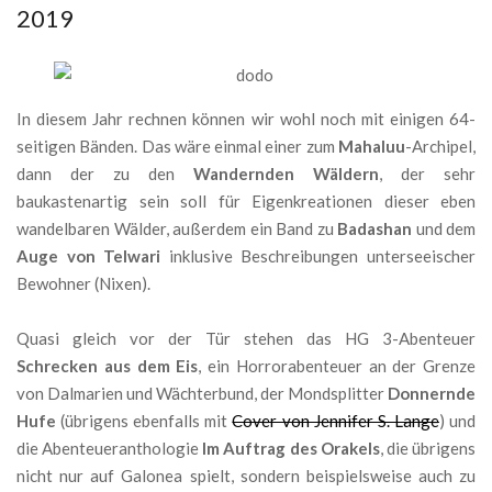
2019
In diesem Jahr rechnen können wir wohl noch mit einigen 64-
seitigen Bänden. Das wäre einmal einer zum
Mahaluu
-Archipel,
dann der zu den
Wandernden Wäldern
, der sehr
baukastenartig sein soll für Eigenkreationen dieser eben
wandelbaren Wälder, außerdem ein Band zu
Badashan
und dem
Auge von Telwari
inklusive Beschreibungen unterseeischer
Bewohner (Nixen).
Quasi gleich vor der Tür stehen das HG 3-Abenteuer
Schrecken aus dem Eis
, ein Horrorabenteuer an der Grenze
von Dalmarien und Wächterbund, der Mondsplitter
Donnernde
Hufe
(übrigens ebenfalls mit
Cover von Jennifer S. Lange
) und
die Abenteueranthologie
Im Auftrag des Orakels
, die übrigens
nicht nur auf Galonea spielt, sondern beispielsweise auch zu