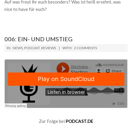
Auf was freut ihr euch besonders? Was ist heiß ersehnt, was
nice to have für euch?
006: EIN- UND UMSTIEG
2019-
IN:
NEWS
,
PODCAST
,
REVIEWS
WITH:
2 COMMENTS
02-
08
Zur Folge bei
PODCAST.DE