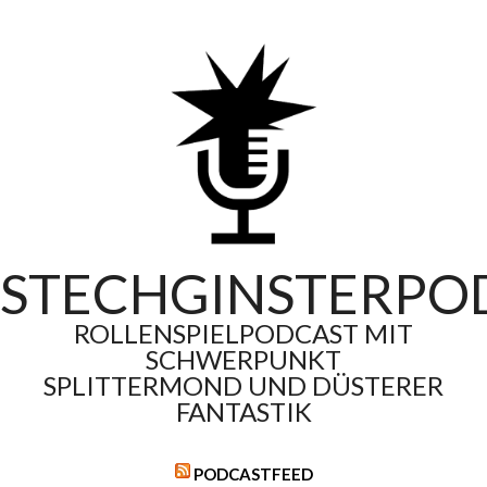
Skip
to
content
STECHGINSTERPO
ROLLENSPIELPODCAST MIT
SCHWERPUNKT
SPLITTERMOND UND DÜSTERER
FANTASTIK
PODCASTFEED