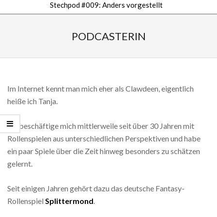
Stechpod #009: Anders vorgestellt
Secondary
Navigation
PODCASTERIN
Menu
Im Internet kennt man mich eher als Clawdeen, eigentlich
heiße ich Tanja.
Ich beschäftige mich mittlerweile seit über 30 Jahren mit
Rollenspielen aus unterschiedlichen Perspektiven und habe
ein paar Spiele über die Zeit hinweg besonders zu schätzen
gelernt.
Seit einigen Jahren gehört dazu das deutsche Fantasy-
Rollenspiel
Splittermond
.