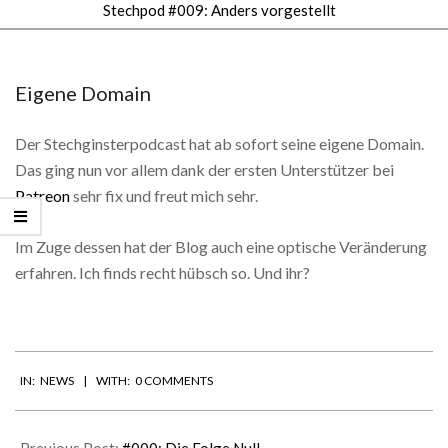
Stechpod #009: Anders vorgestellt
Secondary
Navigation
Menu
Eigene Domain
Der Stechginsterpodcast hat ab sofort seine eigene Domain.
Das ging nun vor allem dank der ersten Unterstützer bei
Patreon
sehr fix und freut mich sehr.
Im Zuge dessen hat der Blog auch eine optische Veränderung
erfahren. Ich finds recht hübsch so. Und ihr?
2018-
IN:
NEWS
WITH:
0 COMMENTS
09-
19