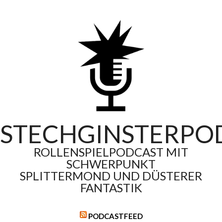
Skip
to
content
STECHGINSTERPO
ROLLENSPIELPODCAST MIT
SCHWERPUNKT
SPLITTERMOND UND DÜSTERER
FANTASTIK
PODCASTFEED