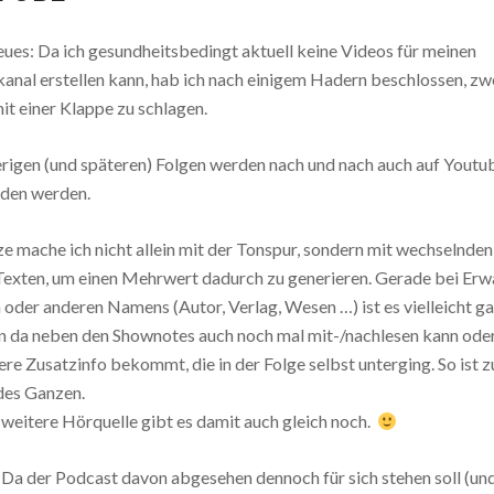
ues: Da ich gesundheitsbedingt aktuell keine Videos für meinen
anal erstellen kann, hab ich nach einigem Hadern beschlossen, zw
it einer Klappe zu schlagen.
erigen (und späteren) Folgen werden nach und nach auch auf Youtu
den werden.
e mache ich nicht allein mit der Tonspur, sondern mit wechselnden
Texten, um einen Mehrwert dadurch zu generieren. Gerade bei Er
 oder anderen Namens (Autor, Verlag, Wesen …) ist es vielleicht ga
 da neben den Shownotes auch noch mal mit-/nachlesen kann oder
re Zusatzinfo bekommt, die in der Folge selbst unterging. So ist 
 des Ganzen.
 weitere Hörquelle gibt es damit auch gleich noch.
 Da der Podcast davon abgesehen dennoch für sich stehen soll (u