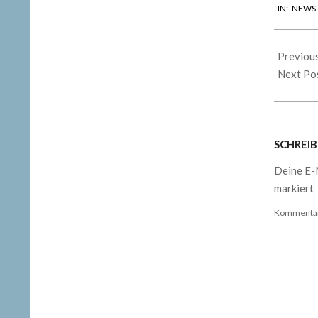
IN:
NEWS
01-
21
Previou
Next Po
SCHREI
Deine E-M
markiert
Kommenta