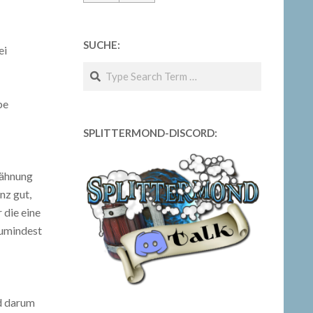
SUCHE:
ei
Search
be
SPLITTERMOND-DISCORD:
wähnung
nz gut,
 die eine
zumindest
nd darum