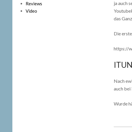
ja auch 
Reviews
Youtubek
Video
das Ganze
Die erst
https:/
ITUN
Nach ewi
auch bei 
Wurde häu
2019-