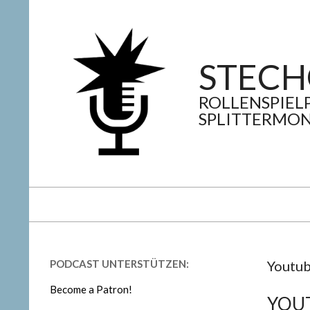
Skip
to
content
STECH
ROLLENSPIEL
SPLITTERMON
Secondary
Navigation
Menu
PODCAST UNTERSTÜTZEN:
Youtub
Become a Patron!
YOU