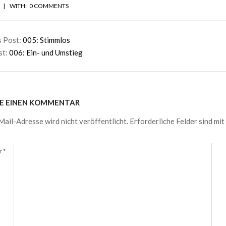
WITH:
0 COMMENTS
s Post:
005: Stimmlos
st:
006: Ein- und Umstieg
BE EINEN KOMMENTAR
ail-Adresse wird nicht veröffentlicht.
Erforderliche Felder sind mit
r
*