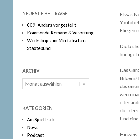
NEUESTE BEITRÄGE
Etwas Ne
Youtubek
009: Anders vorgestellt
Fliegen m
Kommende Romane & Verortung
Workshop zum Mertalischen
Die bish
Städtebund
hochgela
Das Ganz
ARCHIV
Bildern/
Archiv
des einen
wenn man
oder ande
KATEGORIEN
die Idee
Und eine
Am Spieltisch
News
Hinweis:
Podcast