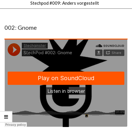
Stechpod #009: Anders vorgestellt
Secondary
Navigation
Menu
002: Gnome