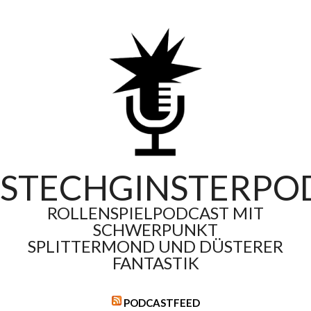
Skip
to
content
STECHGINSTERPO
ROLLENSPIELPODCAST MIT
SCHWERPUNKT
SPLITTERMOND UND DÜSTERER
FANTASTIK
PODCASTFEED