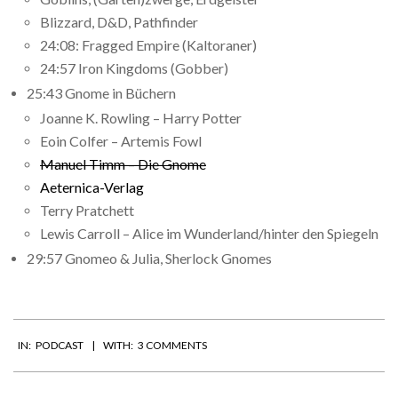
Blizzard, D&D, Pathfinder
24:08: Fragged Empire (Kaltoraner)
24:57 Iron Kingdoms (Gobber)
25:43 Gnome in Büchern
Joanne K. Rowling – Harry Potter
Eoin Colfer – Artemis Fowl
Manuel Timm – Die Gnome
Aeternica-Verlag
Terry Pratchett
Lewis Carroll – Alice im Wunderland/hinter den Spiegeln
29:57 Gnomeo & Julia, Sherlock Gnomes
2018-
IN:
PODCAST
WITH:
3 COMMENTS
09-
25