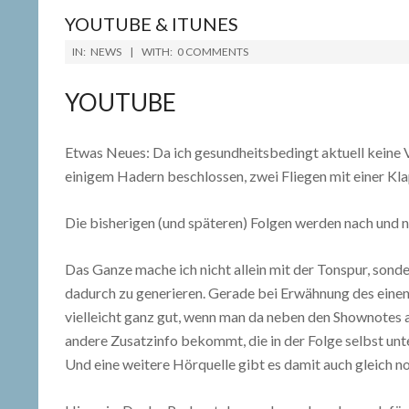
YOUTUBE & ITUNES
2019-
IN:
NEWS
WITH:
0 COMMENTS
01-
21
YOUTUBE
Etwas Neues: Da ich gesundheitsbedingt aktuell keine V
einigem Hadern beschlossen, zwei Fliegen mit einer Kla
Die bisherigen (und späteren) Folgen werden nach und
Das Ganze mache ich nicht allein mit der Tonspur, son
dadurch zu generieren. Gerade bei Erwähnung des einen
vielleicht ganz gut, wenn man da neben den Shownotes a
andere Zusatzinfo bekommt, die in der Folge selbst unte
Und eine weitere Hörquelle gibt es damit auch gleich n