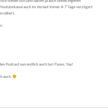
ch stehen soll (und darum ja auch seinen eigenen
 Youtubekanal auch im Verlauf immer 4-7 Tage verzögert
en nähert.
n:
en Podcast nun endlich auch bei iTunes. Yay!
ch auch.