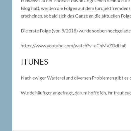
Hinweis: Da der Podcast davon abgesehen dennoch für si
Blog hat), werden die Folgen auf dem (projektfremden)
erscheinen, sobald sich das Ganze an die aktuellen Folg
Die erste Folge (von 9/2018) wurde soeben hochgelade
https://www.youtube.com/watch?v=aCnMvZBdHa8
ITUNES
Nach ewiger Warterei und diversen Problemen gibt es d
Wurde häufiger angefragt, darum hoffe ich, ihr freut eu