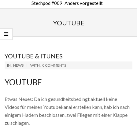
Stechpod #009: Anders vorgestellt
Secondary
Navigation
YOUTUBE
Menu
YOUTUBE & ITUNES
2019-
IN:
NEWS
WITH:
0 COMMENTS
01-
21
YOUTUBE
Etwas Neues: Da ich gesundheitsbedingt aktuell keine
Videos für meinen Youtubekanal erstellen kann, hab ich nach
einigem Hadern beschlossen, zwei Fliegen mit einer Klappe
zu schlagen.