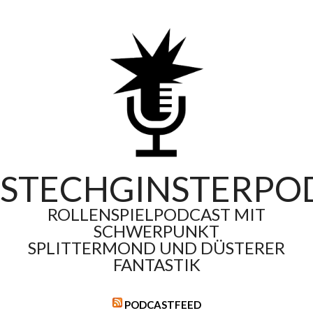
Skip
to
content
STECHGINSTERPO
ROLLENSPIELPODCAST MIT
SCHWERPUNKT
SPLITTERMOND UND DÜSTERER
FANTASTIK
PODCASTFEED