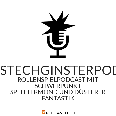
Skip
to
content
STECHGINSTERPO
ROLLENSPIELPODCAST MIT
SCHWERPUNKT
SPLITTERMOND UND DÜSTERER
FANTASTIK
PODCASTFEED