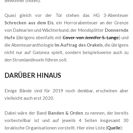
Bewohner (Nixen).
Quasi gleich vor der Tür stehen das HG 3-Abenteuer
Schrecken aus dem Eis
, ein Horrorabenteuer an der Grenze
von Dalmarien und Wächterbund, der Mondsplitter
Donnernde
Hufe
(übrigens ebenfalls mit
Cover von Jennifer S. Lange
) und
die Abenteueranthologie
Im Auftrag des Orakels
, die übrigens
nicht nur auf Galonea spielt, sondern beispielsweise auch zu
den Stromlandinseln führen soll.
DARÜBER HINAUS
Einige Bände sind für 2019 noch denkbar, erscheinen aber
vielleicht auch erst 2020.
Dabei wäre der Band
Banden & Orden
zu nennen, der bereits
vorbestellbar ist und auf jeweils 4 Seiten insgesamt 30
lorakische Organisationen vorstellt. Hier eine Liste (
Quelle
):