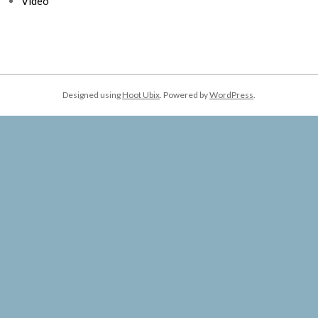
Video
Designed using
Hoot Ubix
. Powered by
WordPress
.