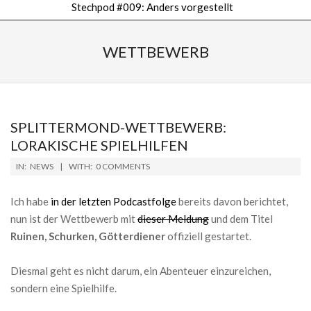
Stechpod #009: Anders vorgestellt
Secondary
Navigation
WETTBEWERB
Menu
SPLITTERMOND-WETTBEWERB:
LORAKISCHE SPIELHILFEN
2019-
IN:
NEWS
WITH:
0 COMMENTS
04-
11
Ich habe
in der letzten Podcastfolge
bereits davon berichtet,
nun ist der Wettbewerb mit
dieser Meldung
und dem Titel
Ruinen, Schurken, Götterdiener
offiziell gestartet.
Diesmal geht es nicht darum, ein Abenteuer einzureichen,
sondern eine Spielhilfe.