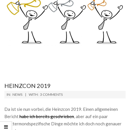
HEINZCON 2019
2019-
IN:
NEWS
WITH:
3 COMMENTS
03-
12
Da ist sie nun vorbei, die Heinzcon 2019. Einen allgemeinen
Bericht
habe ich bereits geschrieben
, aber auf ein paar
splittermondspezifische Dinge möchte ich doch noch genauer