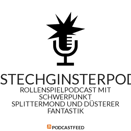
Skip
to
content
STECHGINSTERPO
ROLLENSPIELPODCAST MIT
SCHWERPUNKT
SPLITTERMOND UND DÜSTERER
FANTASTIK
PODCASTFEED