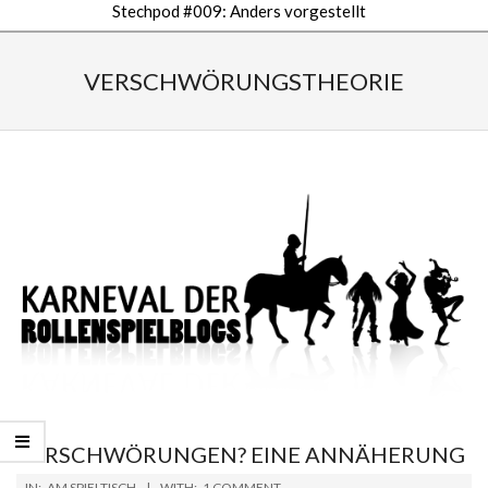
Stechpod #009: Anders vorgestellt
Secondary
Navigation
VERSCHWÖRUNGSTHEORIE
Menu
VERSCHWÖRUNGEN? EINE ANNÄHERUNG
2019-
IN:
AM SPIELTISCH
WITH:
1 COMMENT