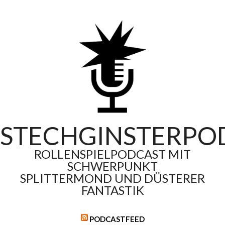
Skip
to
content
STECHGINSTERPO
ROLLENSPIELPODCAST MIT
SCHWERPUNKT
SPLITTERMOND UND DÜSTERER
FANTASTIK
PODCASTFEED