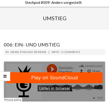
Stechpod #009: Anders vorgestellt
Secondary
Navigation
UMSTIEG
Menu
006: EIN- UND UMSTIEG
2019-
IN:
NEWS
,
PODCAST
,
REVIEWS
WITH:
2 COMMENTS
02-
08