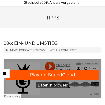
Stechpod #009: Anders vorgestellt
Secondary
Navigation
TIPPS
Menu
006: EIN- UND UMSTIEG
2019-
IN:
NEWS
,
PODCAST
,
REVIEWS
WITH:
2 COMMENTS
02-
08