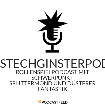
Skip
to
content
STECHGINSTERPO
ROLLENSPIELPODCAST MIT
SCHWERPUNKT
SPLITTERMOND UND DÜSTERER
FANTASTIK
PODCASTFEED