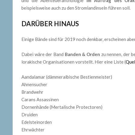
und die Abenteueranthologie
Im Auftrag des Orak
beispielsweise auch zu den Stromlandinseln führen soll.
DARÜBER HINAUS
Einige Bände sind für 2019 noch denkbar, erscheinen aber
Dabei wäre der Band
Banden & Orden
zu nennen, der be
lorakische Organisationen vorstellt. Hier eine Liste (
Quel
Aandalamar (dämmeralbische Bestienmeister)
Ahnensucher
Brandwehr
Carans Assassinen
Dornenhände (Mertalische Protectoren)
Druiden
Edelsteinorden
Ehrwächter