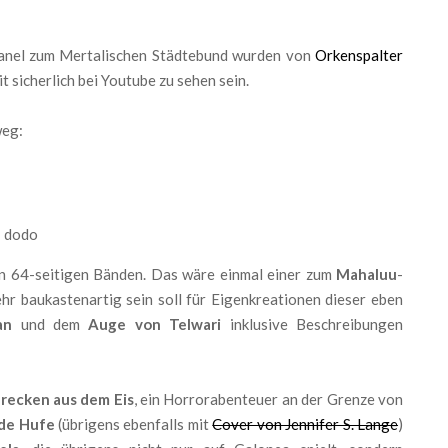
anel zum Mertalischen Städtebund wurden von
Orkenspalter
sicherlich bei Youtube zu sehen sein.
weg:
en 64-seitigen Bänden. Das wäre einmal einer zum
Mahaluu
-
sehr baukastenartig sein soll für Eigenkreationen dieser eben
an
und dem
Auge von Telwari
inklusive Beschreibungen
recken aus dem Eis
, ein Horrorabenteuer an der Grenze von
de Hufe
(übrigens ebenfalls mit
Cover von Jennifer S. Lange
)