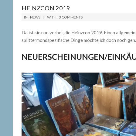
HEINZCON 2019
2019-
IN:
NEWS
WITH:
3 COMMENTS
03-
12
Da ist sie nun vorbei, die Heinzcon 2019. Einen allgemei
splittermondspezifische Dinge möchte ich doch noch gen
NEUERSCHEINUNGEN/EINKÄ