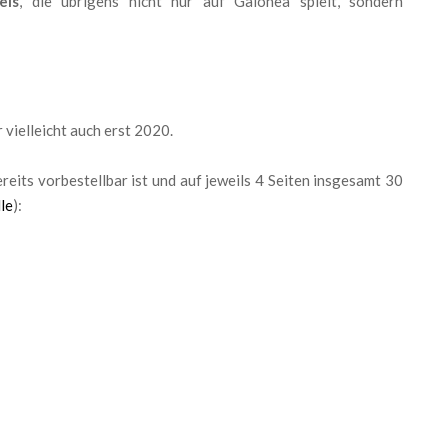
els
, die übrigens nicht nur auf Galonea spielt, sondern
 vielleicht auch erst 2020.
reits vorbestellbar ist und auf jeweils 4 Seiten insgesamt 30
le
):