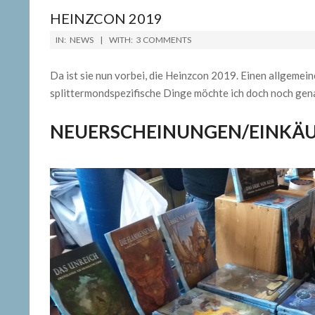
HEINZCON 2019
2019-
IN:
NEWS
WITH:
3 COMMENTS
03-
12
Da ist sie nun vorbei, die Heinzcon 2019. Einen allgemei
splittermondspezifische Dinge möchte ich doch noch gen
NEUERSCHEINUNGEN/EINKÄ