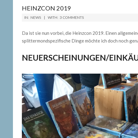
HEINZCON 2019
2019-
IN:
NEWS
WITH:
3 COMMENTS
03-
12
Da ist sie nun vorbei, die Heinzcon 2019. Einen allgemei
splittermondspezifische Dinge möchte ich doch noch gen
NEUERSCHEINUNGEN/EINKÄ