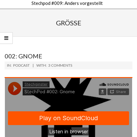
Stechpod #009: Anders vorgestellt
Secondary
Navigation
GRÖSSE
Menu
002: GNOME
2018-
IN:
PODCAST
WITH:
3 COMMENTS
09-
25