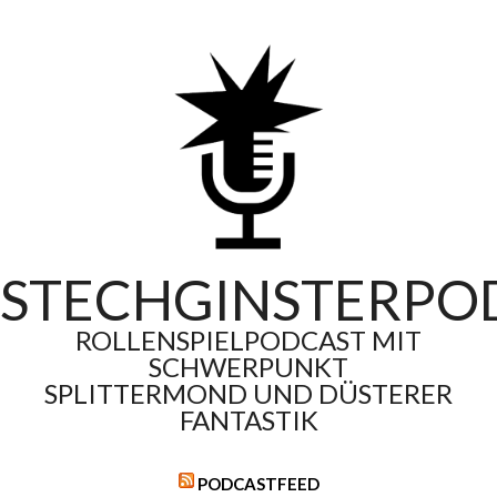
Skip
to
content
STECHGINSTERPO
ROLLENSPIELPODCAST MIT
SCHWERPUNKT
SPLITTERMOND UND DÜSTERER
FANTASTIK
PODCASTFEED