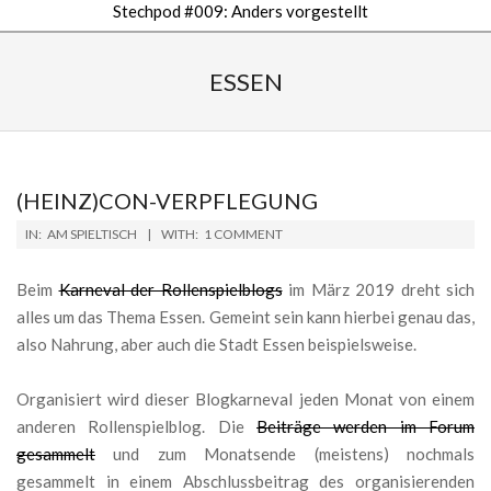
Stechpod #009: Anders vorgestellt
Secondary
Navigation
ESSEN
Menu
(HEINZ)CON-VERPFLEGUNG
2019-
IN:
AM SPIELTISCH
WITH:
1 COMMENT
03-
18
Beim
Karneval der Rollenspielblogs
im März 2019 dreht sich
alles um das Thema Essen. Gemeint sein kann hierbei genau das,
also Nahrung, aber auch die Stadt Essen beispielsweise.
Organisiert wird dieser Blogkarneval jeden Monat von einem
anderen Rollenspielblog. Die
Beiträge werden im Forum
gesammelt
und zum Monatsende (meistens) nochmals
gesammelt in einem Abschlussbeitrag des organisierenden