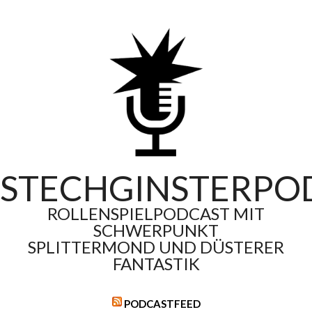
Skip
to
content
STECHGINSTERPO
ROLLENSPIELPODCAST MIT
SCHWERPUNKT
SPLITTERMOND UND DÜSTERER
FANTASTIK
PODCASTFEED