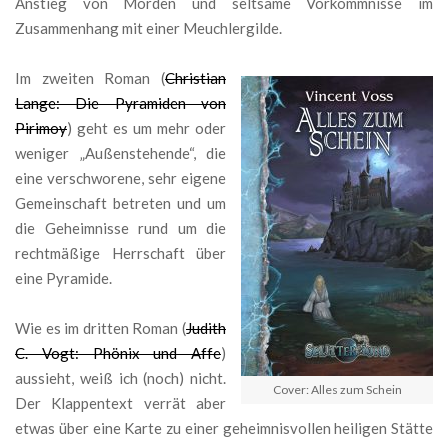
Anstieg von Morden und seltsame Vorkommnisse im
Zusammenhang mit einer Meuchlergilde.
Im zweiten Roman (
Christian
Lange: Die Pyramiden von
Pirimoy
) geht es um mehr oder
weniger „Außenstehende“, die
eine verschworene, sehr eigene
Gemeinschaft betreten und um
die Geheimnisse rund um die
rechtmäßige Herrschaft über
eine Pyramide.
Wie es im dritten Roman (
Judith
C. Vogt: Phönix und Affe
)
aussieht, weiß ich (noch) nicht.
Cover: Alles zum Schein
Der Klappentext verrät aber
etwas über eine Karte zu einer geheimnisvollen heiligen Stätte