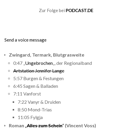
Zur Folge bei
PODCAST.DE
Send a voice message
Zwingard, Termark, Blutgrasweite
0:47 „
Ungebrochen
„, der Regionalband
Artstation Jennifer Lange
5:57 Burgen & Festungen
6:45 Sagen & Balladen
7:11 Vanforst
7:22 Vanyr & Druiden
8:50 Mond-Trias
11:05 Fylgja
Roman „
Alles zum Schein
“ (Vincent Voss)