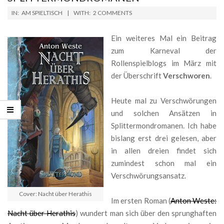
2019-
IN:
AM SPIELTISCH
WITH:
2 COMMENTS
04-
05
Ein weiteres Mal ein Beitrag
zum Karneval der
Rollenspielblogs im März mit
der Überschrift
Verschworen
.
Heute mal zu Verschwörungen
und solchen Ansätzen in
Splittermondromanen. Ich habe
bislang erst drei gelesen, aber
in allen dreien findet sich
zumindest schon mal ein
Verschwörungsansatz.
Cover: Nacht über Herathis
Im ersten Roman (
Anton Weste:
Nacht über Herathis
) wundert man sich über den sprunghaften