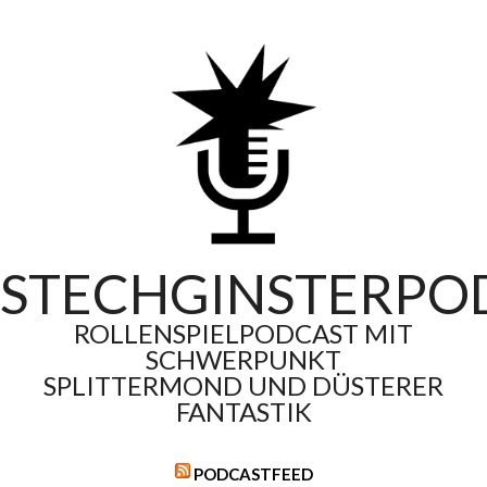
Skip
to
content
STECHGINSTERPO
ROLLENSPIELPODCAST MIT
SCHWERPUNKT
SPLITTERMOND UND DÜSTERER
FANTASTIK
PODCASTFEED