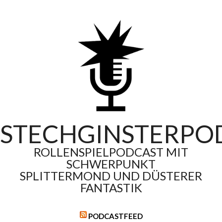
Skip
to
content
STECHGINSTERPO
ROLLENSPIELPODCAST MIT
SCHWERPUNKT
SPLITTERMOND UND DÜSTERER
FANTASTIK
PODCASTFEED