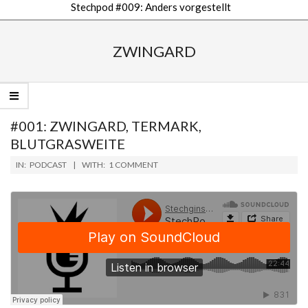
Stechpod #009: Anders vorgestellt
Secondary
Navigation
ZWINGARD
Menu
#001: ZWINGARD, TERMARK,
BLUTGRASWEITE
2018-
IN:
PODCAST
WITH:
1 COMMENT
09-
10