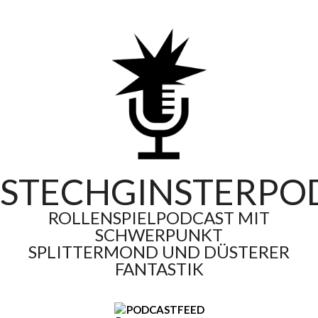
Skip
to
content
STECHGINSTERPO
ROLLENSPIELPODCAST MIT
SCHWERPUNKT
SPLITTERMOND UND DÜSTERER
FANTASTIK
PODCASTFEED