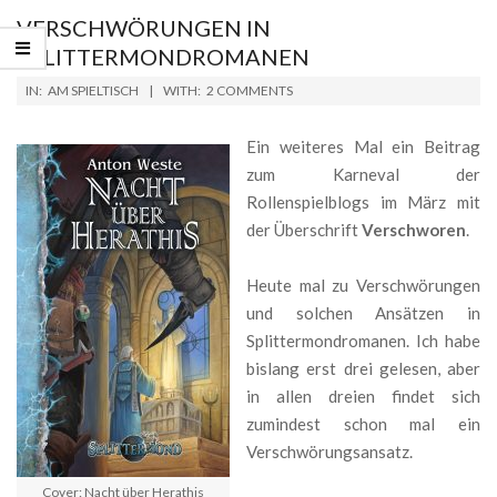
VERSCHWÖRUNGEN IN
SPLITTERMONDROMANEN
2019-
IN:
AM SPIELTISCH
WITH:
2 COMMENTS
04-
05
Ein weiteres Mal ein Beitrag
zum Karneval der
Rollenspielblogs im März mit
der Überschrift
Verschworen
.
Heute mal zu Verschwörungen
und solchen Ansätzen in
Splittermondromanen. Ich habe
bislang erst drei gelesen, aber
in allen dreien findet sich
zumindest schon mal ein
Verschwörungsansatz.
Cover: Nacht über Herathis