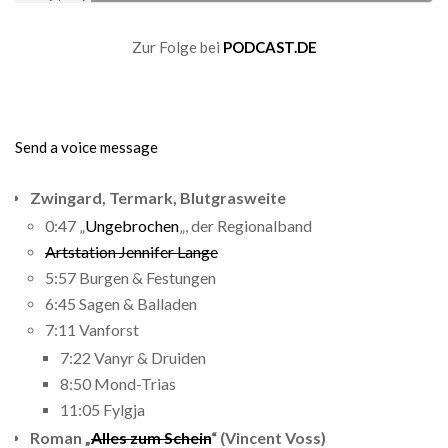
Zur Folge bei
PODCAST.DE
Send a voice message
Zwingard, Termark, Blutgrasweite
0:47 „
Ungebrochen
„, der Regionalband
Artstation Jennifer Lange
5:57 Burgen & Festungen
6:45 Sagen & Balladen
7:11 Vanforst
7:22 Vanyr & Druiden
8:50 Mond-Trias
11:05 Fylgja
Roman „
Alles zum Schein
“ (Vincent Voss)