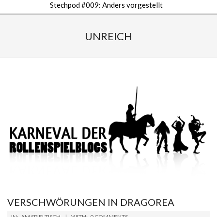
Stechpod #009: Anders vorgestellt
Secondary
Navigation
UNREICH
Menu
VERSCHWÖRUNGEN IN DRAGOREA
2019-
IN:
AM SPIELTISCH
WITH:
0 COMMENTS