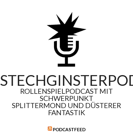
Skip
to
content
STECHGINSTERPO
ROLLENSPIELPODCAST MIT
SCHWERPUNKT
SPLITTERMOND UND DÜSTERER
FANTASTIK
PODCASTFEED