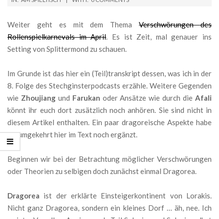
04-
15
Weiter geht es mit dem Thema
Verschwörungen des
Rollenspielkarnevals im April
. Es ist Zeit, mal genauer ins
Setting von Splittermond zu schauen.
Im Grunde ist das hier ein (Teil)transkript dessen, was ich in der
8. Folge des Stechginsterpodcasts erzähle. Weitere Gegenden
wie
Zhoujiang
und
Farukan
oder Ansätze wie durch die
Afali
könnt ihr euch dort zusätzlich noch anhören. Sie sind nicht in
diesem Artikel enthalten. Ein paar dragoreische Aspekte habe
ich umgekehrt hier im Text noch ergänzt.
Beginnen wir bei der Betrachtung möglicher Verschwörungen
oder Theorien zu selbigen doch zunächst einmal Dragorea.
Dragorea
ist der erklärte Einsteigerkontinent von Lorakis.
Nicht ganz Dragorea, sondern ein kleines Dorf … äh, nee. Ich