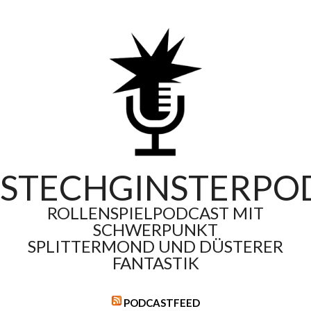
Skip
to
content
STECHGINSTERPO
ROLLENSPIELPODCAST MIT
SCHWERPUNKT
SPLITTERMOND UND DÜSTERER
FANTASTIK
PODCASTFEED