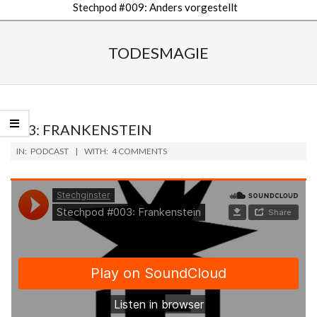
Stechpod #009: Anders vorgestellt
Secondary
Navigation
TODESMAGIE
Menu
003: FRANKENSTEIN
2018-
IN:
PODCAST
WITH:
4 COMMENTS
10-
08