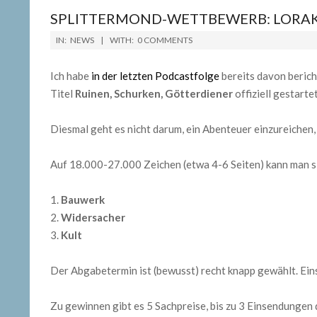
SPLITTERMOND-WETTBEWERB: LORAKI
2019-
IN:
NEWS
WITH:
0 COMMENTS
04-
11
Ich habe
in der letzten Podcastfolge
bereits davon berich
Titel
Ruinen, Schurken, Götterdiener
offiziell gestartet
Diesmal geht es nicht darum, ein Abenteuer einzureichen, 
Auf 18.000-27.000 Zeichen (etwa 4-6 Seiten) kann man 
Bauwerk
Widersacher
Kult
Der Abgabetermin ist (bewusst) recht knapp gewählt. Eins
Zu gewinnen gibt es 5 Sachpreise, bis zu 3 Einsendungen 