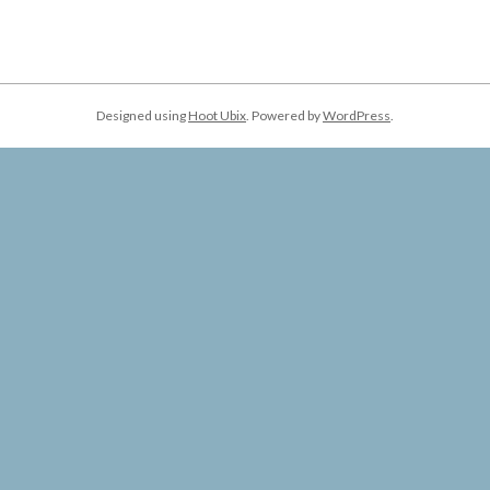
Designed using
Hoot Ubix
. Powered by
WordPress
.