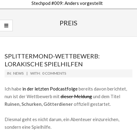
Stechpod #009: Anders vorgestellt
Secondary
Navigation
PREIS
Menu
SPLITTERMOND-WETTBEWERB:
LORAKISCHE SPIELHILFEN
2019-
IN:
NEWS
WITH:
0 COMMENTS
04-
11
Ich habe
in der letzten Podcastfolge
bereits davon berichtet,
nun ist der Wettbewerb mit
dieser Meldung
und dem Titel
Ruinen, Schurken, Götterdiener
offiziell gestartet.
Diesmal geht es nicht darum, ein Abenteuer einzureichen,
sondern eine Spielhilfe.