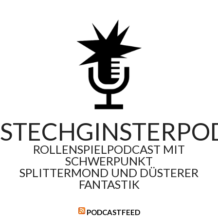
Skip
to
content
STECHGINSTERPO
ROLLENSPIELPODCAST MIT
SCHWERPUNKT
SPLITTERMOND UND DÜSTERER
FANTASTIK
PODCASTFEED