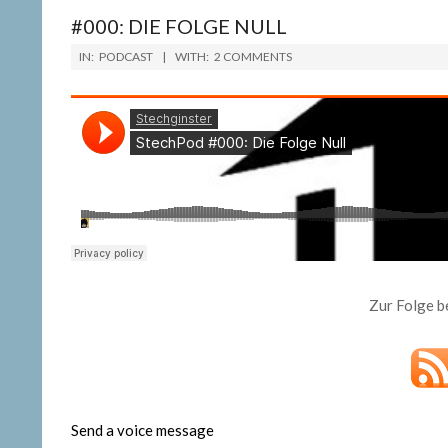
#000: DIE FOLGE NULL
2018-
IN:
PODCAST
WITH:
2 COMMENTS
09-
18
Zur Folge b
Send a voice message