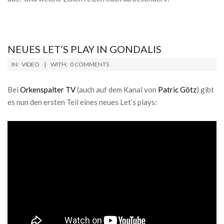
NEUES LET’S PLAY IN GONDALIS
2019-
IN:
VIDEO
WITH:
0 COMMENTS
04-
16
Bei
Orkenspalter TV
(auch auf dem Kanal von
Patric Götz
) gibt
es nun den ersten Teil eines neues Let’s plays: