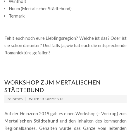
Wintholt
Nuum (Mertalischer Städtebund)
Termark
Fehlt euch noch eure Lieblingsregion? Welche ist das? Oder ist
sie schon darunter? Und falls ja, wie hat euch die entsprechende
Romanlektüre gefallen?
WORKSHOP ZUM MERTALISCHEN
STÄDTEBUND
2019-
IN:
NEWS
WITH:
0 COMMENTS
04-
17
Auf der Heinzcon 2019 gab es einen Workshop (= Vortrag) zum
Mertalischen Städtebund
und den Inhalten des kommenden
Regionalbandes. Gehalten wurde das Ganze vom leitenden