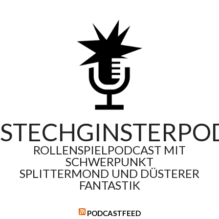
Skip
to
content
STECHGINSTERPO
ROLLENSPIELPODCAST MIT
SCHWERPUNKT
SPLITTERMOND UND DÜSTERER
FANTASTIK
PODCASTFEED