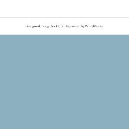
Designed using
Hoot Ubix
. Powered by
WordPress
.