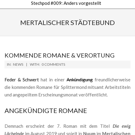
Stechpod #009: Anders vorgestellt
Secondary
Navigation
MERTALISCHER STÄDTEBUND
Menu
KOMMENDE ROMANE & VERORTUNG
2019-
IN:
NEWS
WITH:
0 COMMENTS
04-
20
Feder & Schwert
hat in einer
Ankündigung
freundlicherweise
die kommenden Romane für Splittermond mitsamt Arbeitstiteln
und angepeiltem Erscheinungsmonat veröffentlicht.
ANGEKÜNDIGTE ROMANE
Demnach erscheint der 7. Roman mit dem Titel
Die ewig
Lächelnde
im August 2019 und spielt in
Nuum
im
Mertalischen