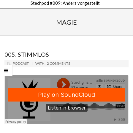
Stechpod #009: Anders vorgestellt
Secondary
Navigation
MAGIE
Menu
005: STIMMLOS
2019-
IN:
PODCAST
WITH:
2 COMMENTS
01-
14