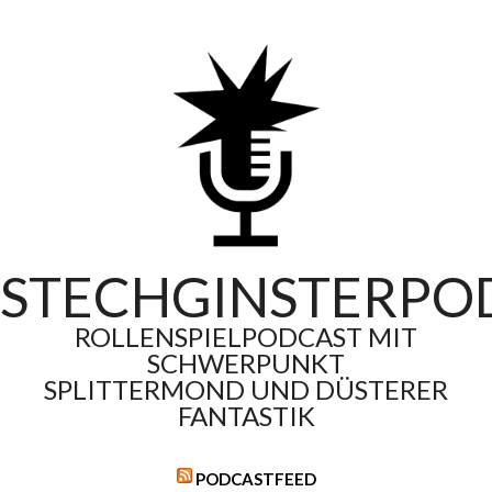
Skip
to
content
STECHGINSTERPO
ROLLENSPIELPODCAST MIT
SCHWERPUNKT
SPLITTERMOND UND DÜSTERER
FANTASTIK
PODCASTFEED