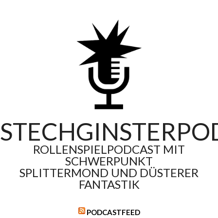
Skip
to
content
STECHGINSTERPO
ROLLENSPIELPODCAST MIT
SCHWERPUNKT
SPLITTERMOND UND DÜSTERER
FANTASTIK
PODCASTFEED