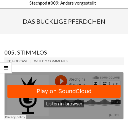
Stechpod #009: Anders vorgestellt
Secondary
Navigation
DAS BUCKLIGE PFERDCHEN
Menu
005: STIMMLOS
2019-
IN:
PODCAST
WITH:
2 COMMENTS
01-
14