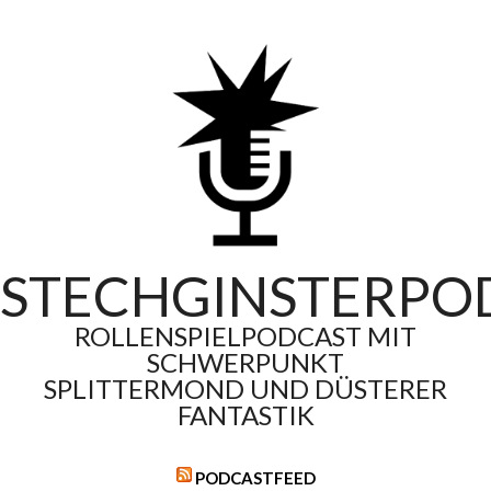
Skip
to
content
STECHGINSTERPO
ROLLENSPIELPODCAST MIT
SCHWERPUNKT
SPLITTERMOND UND DÜSTERER
FANTASTIK
PODCASTFEED