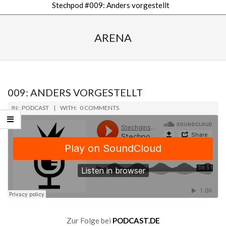
Stechpod #009: Anders vorgestellt
Secondary
Navigation
ARENA
Menu
009: ANDERS VORGESTELLT
2019-
IN:
PODCAST
WITH:
0 COMMENTS
06-
14
Zur Folge bei
PODCAST.DE