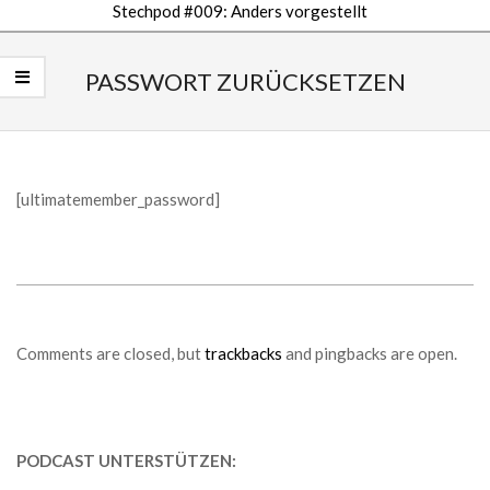
Stechpod #009: Anders vorgestellt
Secondary
Navigation
PASSWORT ZURÜCKSETZEN
Menu
[ultimatemember_password]
2018-
09-
18
Comments are closed, but
trackbacks
and pingbacks are open.
PODCAST UNTERSTÜTZEN: