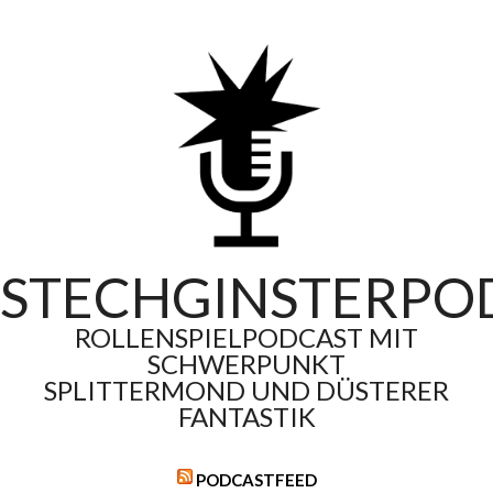
Skip
to
content
STECHGINSTERPO
ROLLENSPIELPODCAST MIT
SCHWERPUNKT
SPLITTERMOND UND DÜSTERER
FANTASTIK
PODCASTFEED