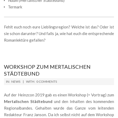
Nuum (Mertalischer Städtebund)
Termark
Fehlt euch noch eure Lieblingsregion? Welche ist das? Oder ist
sie schon darunter? Und falls ja, wie hat euch die entsprechende
Romanlektüre gefallen?
WORKSHOP ZUM MERTALISCHEN
STÄDTEBUND
2019-
IN:
NEWS
WITH:
0 COMMENTS
04-
17
Auf der Heinzcon 2019 gab es einen Workshop (= Vortrag) zum
Mertalischen Städtebund
und den Inhalten des kommenden
Regionalbandes. Gehalten wurde das Ganze vom leitenden
Redakteur Franz Janson. Da ich selbst nicht auf dem Workshop