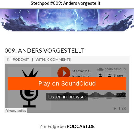
Stechpod #009: Anders vorgestellt
Secondary
Navigation
Menu
009: ANDERS VORGESTELLT
2019-
IN:
PODCAST
WITH:
0 COMMENTS
06-
14
Zur Folge bei
PODCAST.DE