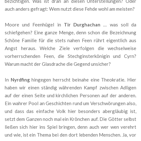
bezichtigen. Was ist dran an diesen Unterstellungen? Oder
auch anders gefragt: Wem nutzt diese Fehde wohl am meisten?
Moore und Feenhügel in
Tir Durghachan
… was soll da
schiefgehen? Eine ganze Menge, denn schon die Bezeichnung
Schöne Familie für die stets nahen Feen rührt eigentlich aus
Angst heraus. Welche Ziele verfolgen die wechselweise
vorherrschenden Feen, die Stechginsterkönigin und Cyrn?
Warum macht der Glasdrache die Gegend unsicher?
In
Nyrdfing
hingegen herrscht beinahe eine Theokratie. Hier
haben wir einen ständig währenden Kampf zwischen Adligen
auf der einen Seite und kirchlichen Personen auf der anderen.
Ein wahrer Pool an Geschichten rund um Verschwörungen also,
und dass das einfache Volk hier besonders abergläubig ist,
setzt dem Ganzen noch mal ein Krönchen auf. Die Götter selbst
ließen sich hier ins Spiel bringen, denn auch wer wen verehrt
und wie, ist ein Thema bei den dort lebenden Menschen. Ja, vor