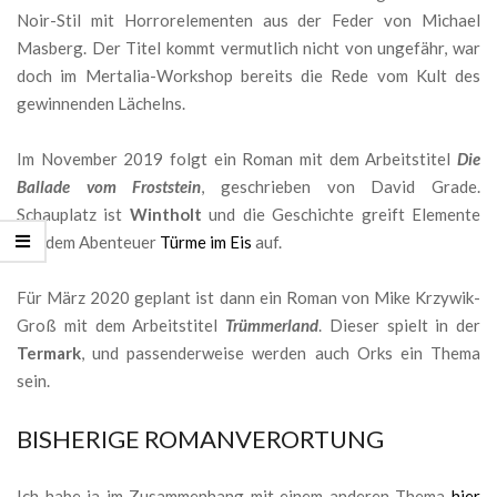
Noir-Stil mit Horrorelementen aus der Feder von Michael
Masberg. Der Titel kommt vermutlich nicht von ungefähr, war
doch im Mertalia-Workshop bereits die Rede vom Kult des
gewinnenden Lächelns.
Im November 2019 folgt ein Roman mit dem Arbeitstitel
Die
Ballade vom Froststein
, geschrieben von David Grade.
Schauplatz ist
Wintholt
und die Geschichte greift Elemente
aus dem Abenteuer
Türme im Eis
auf.
Für März 2020 geplant ist dann ein Roman von Mike Krzywik-
Groß mit dem Arbeitstitel
Trümmerland
. Dieser spielt in der
Termark
, und passenderweise werden auch Orks ein Thema
sein.
BISHERIGE ROMANVERORTUNG
Ich habe ja im Zusammenhang mit einem anderen Thema
hier