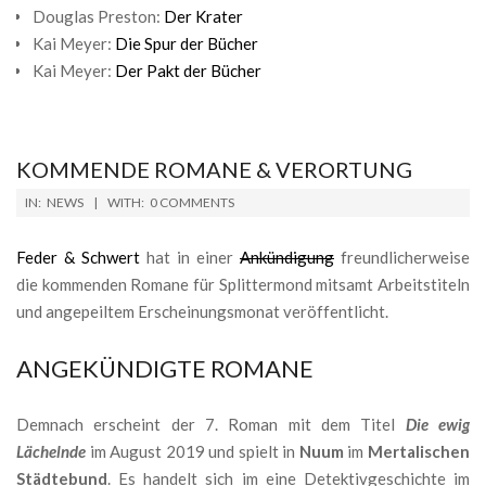
Douglas Preston:
Der Krater
Kai Meyer:
Die Spur der Bücher
Kai Meyer:
Der Pakt der Bücher
KOMMENDE ROMANE & VERORTUNG
2019-
IN:
NEWS
WITH:
0 COMMENTS
04-
20
Feder & Schwert
hat in einer
Ankündigung
freundlicherweise
die kommenden Romane für Splittermond mitsamt Arbeitstiteln
und angepeiltem Erscheinungsmonat veröffentlicht.
ANGEKÜNDIGTE ROMANE
Demnach erscheint der 7. Roman mit dem Titel
Die ewig
Lächelnde
im August 2019 und spielt in
Nuum
im
Mertalischen
Städtebund
. Es handelt sich im eine Detektivgeschichte im