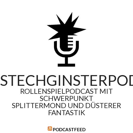
Skip
to
content
STECHGINSTERPO
ROLLENSPIELPODCAST MIT
SCHWERPUNKT
SPLITTERMOND UND DÜSTERER
FANTASTIK
PODCASTFEED