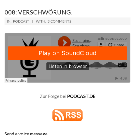
008: VERSCHWÖRUNG!
2019-
IN:
PODCAST
WITH:
3 COMMENTS
04-
12
Zur Folge bei
PODCAST.DE
Send a voice message