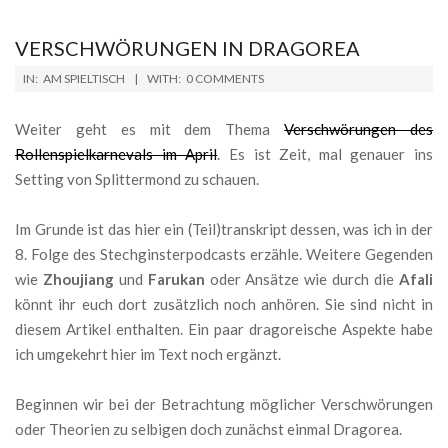
VERSCHWÖRUNGEN IN DRAGOREA
2019-
IN:
AM SPIELTISCH
WITH:
0 COMMENTS
04-
15
Weiter geht es mit dem Thema
Verschwörungen des
Rollenspielkarnevals im April
. Es ist Zeit, mal genauer ins
Setting von Splittermond zu schauen.
Im Grunde ist das hier ein (Teil)transkript dessen, was ich in der
8. Folge des Stechginsterpodcasts erzähle. Weitere Gegenden
wie
Zhoujiang
und
Farukan
oder Ansätze wie durch die
Afali
könnt ihr euch dort zusätzlich noch anhören. Sie sind nicht in
diesem Artikel enthalten. Ein paar dragoreische Aspekte habe
ich umgekehrt hier im Text noch ergänzt.
Beginnen wir bei der Betrachtung möglicher Verschwörungen
oder Theorien zu selbigen doch zunächst einmal Dragorea.