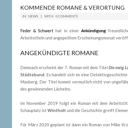
KOMMENDE ROMANE & VERORTUNG
2019-
IN:
NEWS
WITH:
0 COMMENTS
04-
20
Feder & Schwert
hat in einer
Ankündigung
freundlich
Arbeitstiteln und angepeiltem Erscheinungsmonat veröffe
ANGEKÜNDIGTE ROMANE
Demnach erscheint der 7. Roman mit dem Titel
Die ewig L
Städtebund
. Es handelt sich im eine Detektivgeschicht
Masberg. Der Titel kommt vermutlich nicht von ungefäh
des gewinnenden Lächelns.
Im November 2019 folgt ein Roman mit dem Arbeitsti
Schauplatz ist
Wintholt
und die Geschichte greift Elem
Für März 2020 geplant ist dann ein Roman von Mike Krz