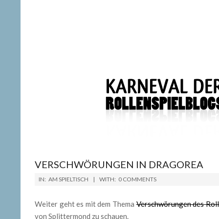
VERSCHWÖRUNGEN IN DRAGOREA
2019-
IN:
AM SPIELTISCH
WITH:
0 COMMENTS
04-
15
Weiter geht es mit dem Thema
Verschwörungen des Rolle
von Splittermond zu schauen.