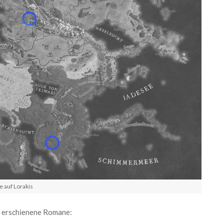
 auf Lorakis
ts erschienene Romane: