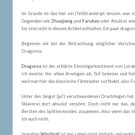
Im Grunde ist das hier ein (Teil)transkript dessen, was 
Gegenden wie
Zhoujiang
und
Farukan
oder Ansätze wie
Sie sind nicht in diesem Artikel enthalten. Ein paar drag
Beginnen wir bei der Betrachtung möglicher Verschw
Dragorea.
Dragorea
ist der erklärte Einsteigerkontinent von Lorak
Ich meinte: Vor allem Arwingen als Teil Selenias und Sele
weil man hier das klassische Fäntelalter vorfindet, also Fa
Unter den längst (ja?) verschwundenen Drachlingen hat 
Sklaverei dort absolut verpönt. Doch nicht nur das, 
Bersten des Splittermondes zusammen. Also wenn das ni
ich auch nicht.
Im kalten
Wintholt
ist das Leben nicht einfach, und woh