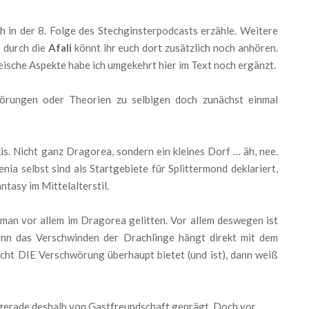
ich in der 8. Folge des Stechginsterpodcasts erzähle. Weitere
 durch die
Afali
könnt ihr euch dort zusätzlich noch anhören.
oreische Aspekte habe ich umgekehrt hier im Text noch ergänzt.
örungen oder Theorien zu selbigen doch zunächst einmal
is. Nicht ganz Dragorea, sondern ein kleines Dorf … äh, nee.
nia selbst sind als Startgebiete für Splittermond deklariert,
ntasy im Mittelalterstil.
man vor allem im Dragorea gelitten. Vor allem deswegen ist
denn das Verschwinden der Drachlinge hängt direkt mit dem
cht DIE Verschwörung überhaupt bietet (und ist), dann weiß
l gerade deshalb von Gastfreundschaft geprägt. Doch vor