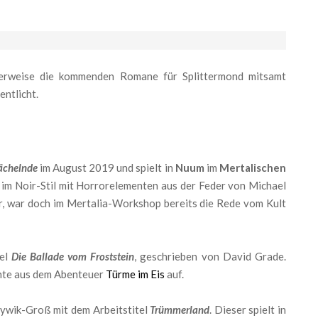
erweise die kommenden Romane für Splittermond mitsamt
ntlicht.
ächelnde
im August 2019 und spielt in
Nuum
im
Mertalischen
e im Noir-Stil mit Horrorelementen aus der Feder von Michael
r, war doch im Mertalia-Workshop bereits die Rede vom Kult
tel
Die Ballade vom Froststein
, geschrieben von David Grade.
ente aus dem Abenteuer
Türme im Eis
auf.
ywik-Groß mit dem Arbeitstitel
Trümmerland
. Dieser spielt in