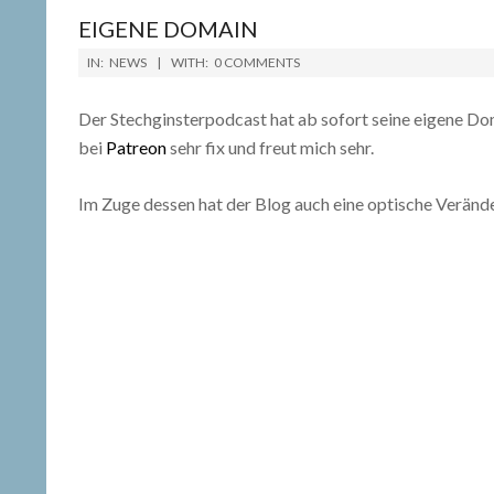
EIGENE DOMAIN
2018-
IN:
NEWS
WITH:
0 COMMENTS
09-
19
Der Stechginsterpodcast hat ab sofort seine eigene Dom
bei
Patreon
sehr fix und freut mich sehr.
Im Zuge dessen hat der Blog auch eine optische Veränder