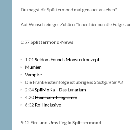
Du magst dir Splittermond mal genauer ansehen?
Auf Wunsch einiger Zuhörer*innen hier nun die Folge z
0:57
Splittermond-News
1:01
Seldom Founds Monsterkonzept
Mumien
Vampire
Die Frankensteinfolge ist übrigens
Stechginster #3
2:34
SpliMoKa – Das Lunarium
4:20
Heinzcon-Programm
6:32
Roll Inclusive
9:12
Ein- und Umstieg in Splittermond