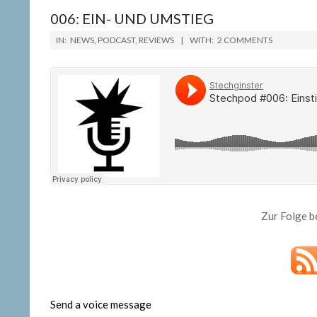
006: EIN- UND UMSTIEG
2019-
IN:
NEWS
,
PODCAST
,
REVIEWS
WITH:
2 COMMENTS
02-
08
Zur Folge b
Send a voice message