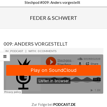
Stechpod #009: Anders vorgestellt
Secondary
Navigation
FEDER & SCHWERT
Menu
009: ANDERS VORGESTELLT
2019-
IN:
PODCAST
WITH:
0 COMMENTS
06-
14
Zur Folge bei
PODCAST.DE