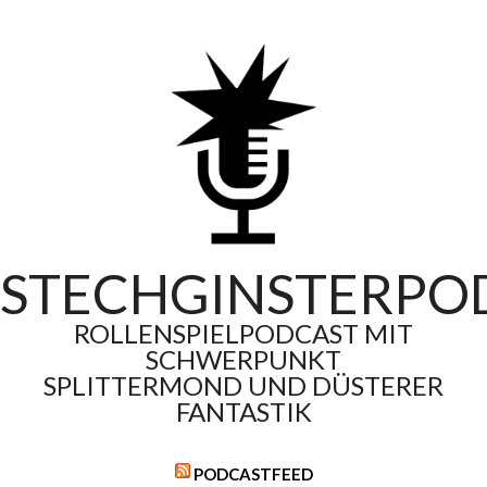
Skip
to
content
STECHGINSTERPO
ROLLENSPIELPODCAST MIT
SCHWERPUNKT
SPLITTERMOND UND DÜSTERER
FANTASTIK
PODCASTFEED