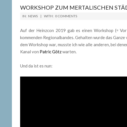
WORKSHOP ZUM MERTALISCHEN STÄ
2019-
IN:
NEWS
WITH:
0 COMMENTS
04-
17
Auf der Heinzcon 2019 gab es einen Workshop (= Vo
kommenden Regionalbandes. Gehalten wurde das Ganze vom
dem Workshop war, musste ich wie alle anderen, bei denen 
Kanal von
Patric Götz
warten.
Und da ist es nun: