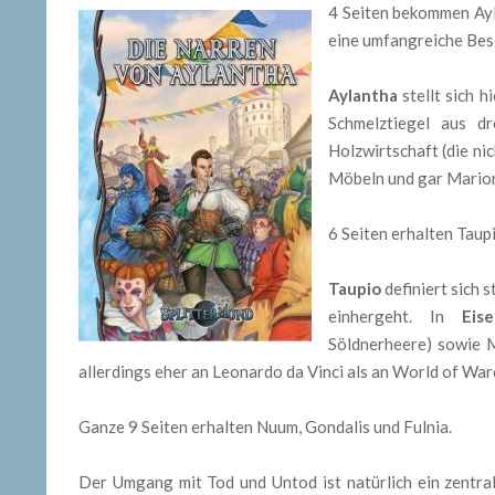
4 Seiten bekommen Ayl
eine umfangreiche Besc
Aylantha
stellt sich h
Schmelztiegel aus 
Holzwirtschaft (die ni
Möbeln und gar Mario
6 Seiten erhalten Taup
Taupio
definiert sich 
einhergeht. In
Eis
Söldnerheere) sowie 
allerdings eher an Leonardo da Vinci als an World of Wa
Ganze 9 Seiten erhalten Nuum, Gondalis und Fulnia.
Der Umgang mit Tod und Untod ist natürlich ein zentr