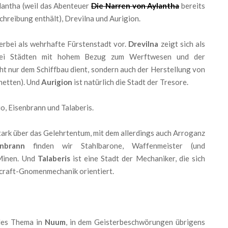
antha (weil das Abenteuer
Die Narren von Aylantha
bereits
hreibung enthält), Drevilna und Aurigion.
ierbei als wehrhafte Fürstenstadt vor.
Drevilna
zeigt sich als
drei Städten mit hohem Bezug zum Werftwesen und der
cht nur dem Schiffbau dient, sondern auch der Herstellung von
netten). Und
Aurigion
ist natürlich die Stadt der Tresore.
io, Eisenbrann und Talaberis.
stark über das Gelehrtentum, mit dem allerdings auch Arroganz
enbrann
finden wir Stahlbarone, Waffenmeister (und
Minen. Und
Talaberis
ist eine Stadt der Mechaniker, die sich
rcraft-Gnomenmechanik orientiert.
ales Thema in
Nuum
, in dem Geisterbeschwörungen übrigens