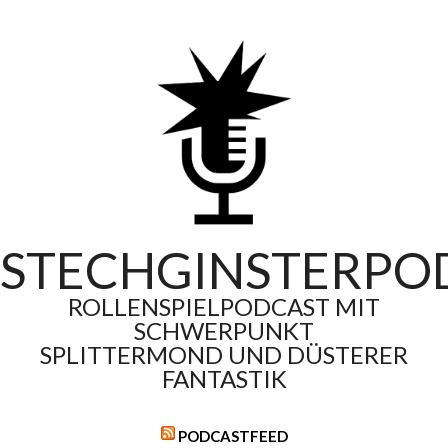
Skip
to
content
STECHGINSTERPO
ROLLENSPIELPODCAST MIT
SCHWERPUNKT
SPLITTERMOND UND DÜSTERER
FANTASTIK
PODCASTFEED