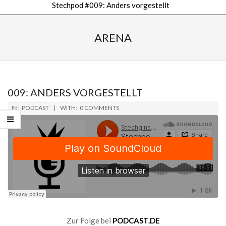
Stechpod #009: Anders vorgestellt
Secondary
Navigation
ARENA
Menu
009: ANDERS VORGESTELLT
2019-
IN:
PODCAST
WITH:
0 COMMENTS
06-
14
Zur Folge bei
PODCAST.DE