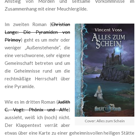
Anstieg von Morden und seltsame Vorkommnisse im
Zusammenhang mit einer Meuchlergilde.
Im zweiten Roman (
Christian
Lange: Die Pyramiden von
Pirimoy
) geht es um mehr oder
weniger „Außenstehende“, die
eine verschworene, sehr eigene
Gemeinschaft betreten und um
die Geheimnisse rund um die
rechtmäßige Herrschaft über
eine Pyramide.
Wie es im dritten Roman (
Judith
C. Vogt: Phönix und Affe
)
aussieht, weiß ich (noch) nicht.
Cover: Alles zum Schein
Der Klappentext verrät aber
etwas über eine Karte zu einer geheimnisvollen heiligen Stätte