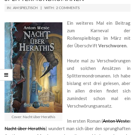
2019-
IN:
AM SPIELTISCH
WITH:
2 COMMENTS
04-
05
Ein weiteres Mal ein Beitrag
zum Karneval der
Rollenspielblogs im März mit
der Überschrift
Verschworen
.
Heute mal zu Verschwörungen
und solchen Ansätzen in
Splittermondromanen. Ich habe
bislang erst drei gelesen, aber
in allen dreien findet sich
zumindest schon mal ein
Verschwörungsansatz.
Cover: Nacht über Herathis
Im ersten Roman (
Anton Weste:
Nacht über Herathis
) wundert man sich über den sprunghaften