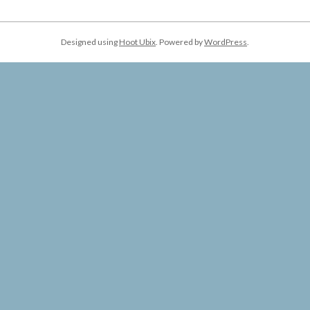
Designed using
Hoot Ubix
. Powered by
WordPress
.