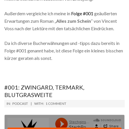
Außerdem vergleiche ich meine in
Folge #001
geäußerten
Erwartungen zum Roman „
Alles zum Schein
“ von Vincent
Voss nach der Lektüre mit den tatsächlichen Eindrücken.
Da ich diverse Bucherwähnungen und -tipps dazu bereits in
Folge #001 genannt habe, ist diese Folge ein kleines bisschen
kürzer geraten als sonst.
#001: ZWINGARD, TERMARK,
BLUTGRASWEITE
2018-
IN:
PODCAST
WITH:
1 COMMENT
09-
10