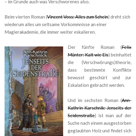
– im Grunde auch was Verschworenes also.
Beim vierten Roman (
Vincent Voss: Alles zum Schein
) dreht sich
wiederum alles um seltsame Vorkommnisse an einer
Magierakademie, die immer weiter eskalieren.
Der fünfte Roman (
Felix
Münter: Kalt wie Eis
) beinhaltet
die (Verschwörungs)theorie,
dass bestimmte Konflikte
bewusst geschürt und zur
Eskalation gebracht werden.
Und im sechsten Roman (
Ann-
Kathrin Karschnik: Jenseits der
Seidenstraße
) ist man auf der
Suche nach einem ausgestorben
geglaubten Holz und findet sich