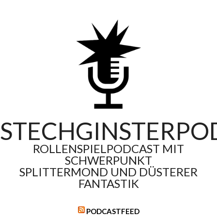
Skip
to
content
STECHGINSTERPO
ROLLENSPIELPODCAST MIT
SCHWERPUNKT
SPLITTERMOND UND DÜSTERER
FANTASTIK
PODCASTFEED