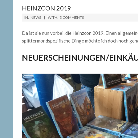
HEINZCON 2019
2019-
IN:
NEWS
WITH:
3 COMMENTS
03-
12
Da ist sie nun vorbei, die Heinzcon 2019. Einen allgemei
splittermondspezifische Dinge möchte ich doch noch gen
NEUERSCHEINUNGEN/EINKÄ